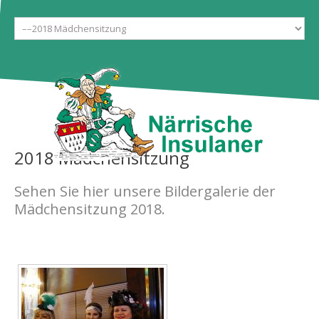
Start
Gesellschaft
Galerien
Ehrentanzgarde
Aktuelles
Tickets
2018
Mädchensitzung
Kontakt
Sehen Sie hier unsere Bildergalerie der
Mädchensitzung 2018.